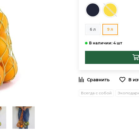
6 л
9 л
В и
Всегда с собой