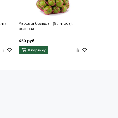
синяя
Авоська большая (9 литров),
Авоська боль
розовая
оранжевая
450 руб
450 руб
В корзину
В корзи