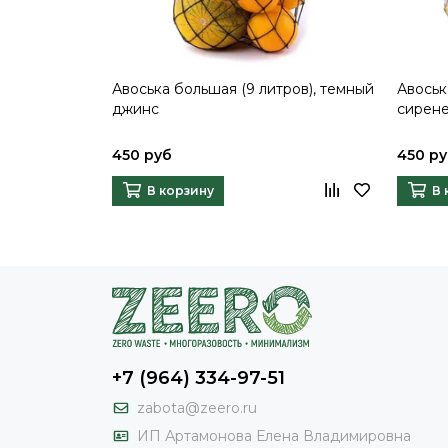
Авоська большая (9 литров), темный
Авоськ
джинс
сирен
450 руб
450 р
В корзину
В 
+7 (964) 334-97-51
zabota@zeero.ru
И
П Артамонова Елена Владимировна