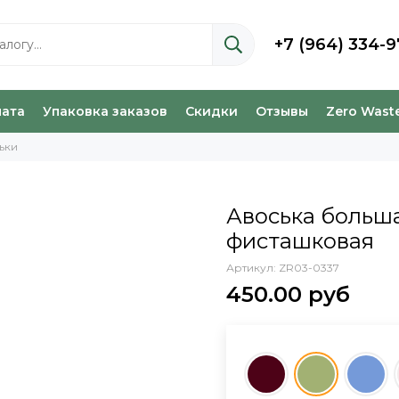
+7 (964) 334-9
лата
Упаковка заказов
Скидки
Отзывы
Zero Wast
ьки
Авоська больша
фисташковая
Артикул:
ZR03-0337
450.00 руб