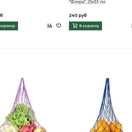
"Флора", 25х33 см
уб
240 руб
корзину
В корзину