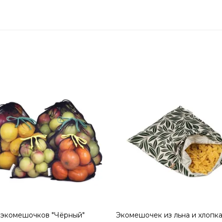
 экомешочков "Чёрный"
Экомешочек из льна и хлопк