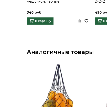
мешочком, черные
2+2+2
340 руб
490 р
В корзину
В 
Аналогичные товары