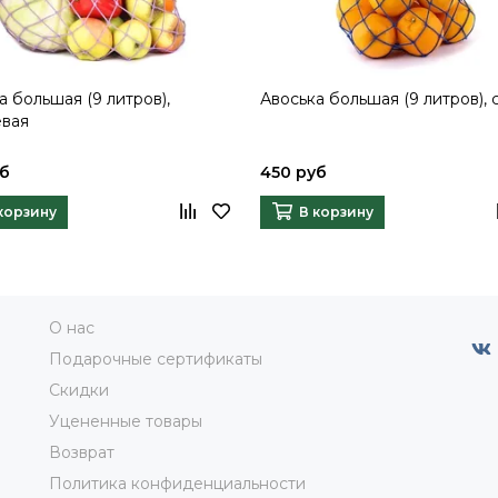
а большая (9 литров),
Авоська большая (9 литров), 
евая
уб
450 руб
корзину
В корзину
О нас
Подарочные сертификаты
Скидки
Уцененные товары
Возврат
Политика конфиденциальности