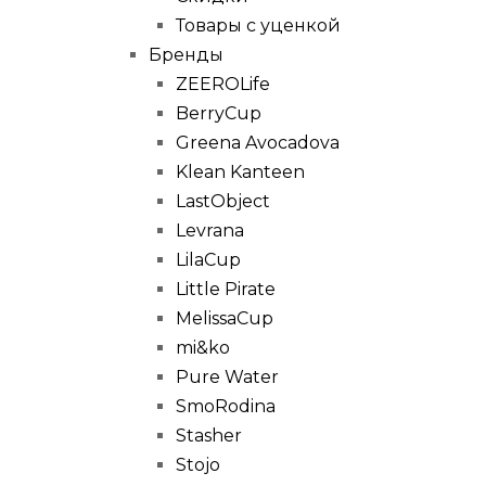
Товары с уценкой
Бренды
ZEEROLife
BerryCup
Greena Avocadova
Klean Kanteen
LastObject
Levrana
LilaCup
Little Pirate
MelissaCup
mi&ko
Pure Water
SmoRodina
Stasher
Stojo