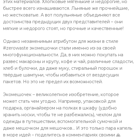
этих материалов. Хлопковые мягенькие и недорогие, но
быстрее всего изнашиваются. Льняные же прочнейшие,
но жестковатые. А вот полульняные объединяют все
достоинства предыдущих двух представителей – они
мягкие и недорого стоят, но прочные и качественные!
Однако незаменимым атрибутом для жизни в стиле
#zerowaste экомешочки стали именно из-за своей
многофункциональности. Да, в них можно покупать на
развес макароны и крупу, кофе и чай, различные сладости,
хлеб и булочки, да даже муку, стиральный порошок и
твёрдые шампуни, чтобы избавиться от вездесущих
пакетов. Но это не предел их возможностей.
Экомешочек – великолепное изобретение, которое
может стать чем угодно. Например, упаковкой для
подарка, органайзером на полках в шкафу (удобно
хранить носки, чтобы те не разбежались), чехлом для
одежды в путешествии, вспомогательной сумочкой и
даже мешочком для мешочков... И это только пара капель
в море идей – поделитесь в комментариях своими 🙏