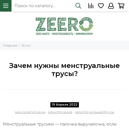
Главная
Блог
Зачем нужны менструальные
трусы?
19 Апреля 2022
женскаягигиена
•
менструация
•
ментсруальныетрусы
Менструальные трусики — палочка выручалочка, если: