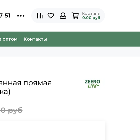
Корзина
7-51
0.00 руб
e оптом
Контакты
янная прямая
ка)
00 руб