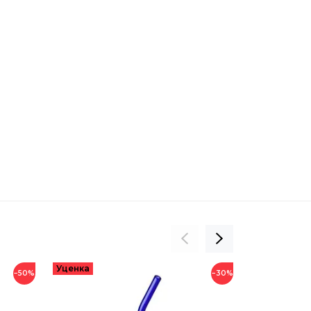
−50%
−30%