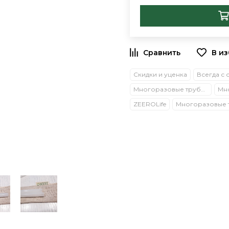
В и
Скидки и уценка
Всегда с
Многоразовые трубочки и приборы
ZEEROLife