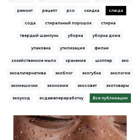
ремонт
рецепт
рсо
скидка
слюда
сода
стиральный порошок
стирка
твердый шампунь
уборка
уборка дома
упаковка
утилизация
фильм
хозяйственное мыло
хранение
шоппер
эко
экоальтернатива
экоблог
экогубка
экология
экомешочки
экономия
экосовет
экотовары
экоуход
ясдаювпереработку
Все публикации