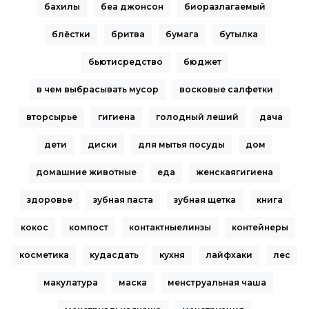
бахилы
беа джонсон
биоразлагаемый
блёстки
бритва
бумага
бутылка
бьютисредство
бюджет
в чем выбрасывать мусор
восковые салфетки
вторсырье
гигиена
голодный леший
дача
дети
диски
для мытья посуды
дом
домашние животные
еда
женскаягигиена
здоровье
зубная паста
зубная щетка
книга
кокос
компост
контактныелинзы
контейнеры
косметика
кудасдать
кухня
лайфхаки
лес
макулатура
маска
менструальная чаша