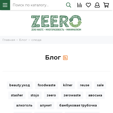
Главная
Блог
слюда
Блог
beauty уход
foodwaste
kilner
reuse
sale
stasher
stojo
zeero
zerowaste
авоська
алкоголь
алунит
бамбуковая трубочка