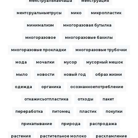
менструальнаячаша
менструация
ментсруальныетрусы
мико
микропластик
минимализм
многоразовая бутылка
многоразовое
многоразовые бахилы
многоразовые прокладки
многоразовые трубочки
мода
мочалки
мусор
мусорный мешок
мыло
новости
новый год
образ жизни
одежда
органика
осознанноепотребление
откажисьотпластика
отходы
пакет
переработка
питомец
пластик
покупки
прикапывание
природа
распродажа
растения
растительное молоко
расхламление