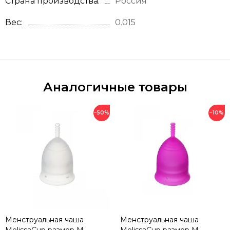
Страна производства
Россия
Вес
0.015
Аналогичные товары
−50%
−10%
Менструальная чаша
Менструальная чаша
MelissaCup размер M
MelissaCup размер M