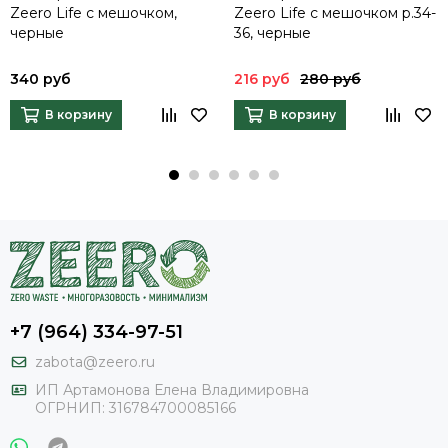
Zeero Life с мешочком,
Zeero Life с мешочком р.34-
черные
36, черные
340 руб
216 руб
280 руб
В корзину
В корзину
+7 (964) 334-97-51
zabota@zeero.ru
И
П Артамонова Елена Владимировна
ОГРНИП: 316784700085166