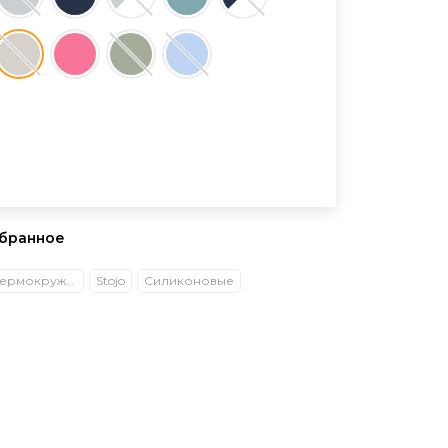
збранное
Кружки и Термокружки
Stojo
Силиконовые