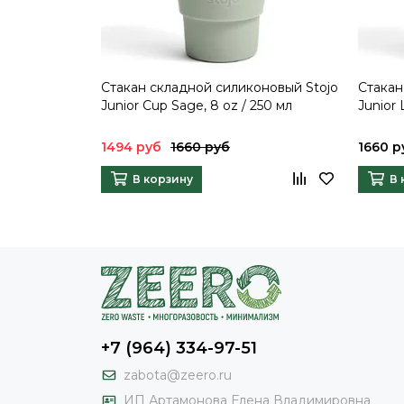
Стакан складной силиконовый Stojo
Стакан
Junior Cup Sage, 8 oz / 250 мл
Junior 
1494 руб
1660 руб
1660 р
В корзину
В 
+7 (964) 334-97-51
zabota@zeero.ru
И
П Артамонова Елена Владимировна