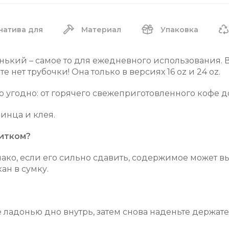
натива для
Материал
Упаковка
енький – самое то для ежедневного использования.
те нет трубочки! Она только в версиях 16 oz и 24 oz.
о угодно: от горячего свежеприготовленного кофе до
инца и клея.
питком?
ако, если его сильно сдавить, содержимое может в
ан в сумку.
ладонью дно внутрь, затем снова наденьте держатель