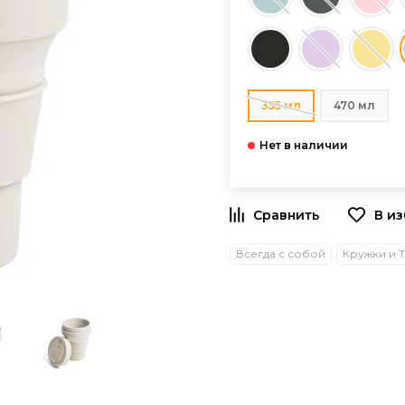
355 мл
470 мл
В и
Всегда с собой