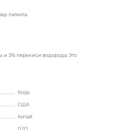
ер патента.
ды и 3% перекиси водорода. Это
Stojo
США
Китай
0.113