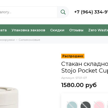
+7 (964) 334-9
лата
Упаковка заказов
Скидки
Отзывы
Zero Wast
рмокружки
Силиконовые
Стакан складн
Stojo Pocket Cup
Артикул:
ST01-07
1580.00 руб