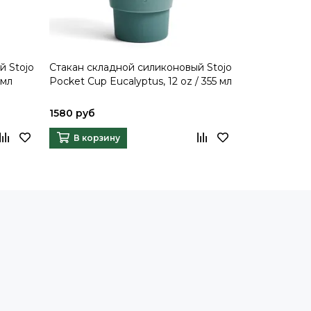
й Stojo
Стакан складной силиконовый Stojo
Стакан скла
 мл
Pocket Cup Eucalyptus, 12 oz / 355 мл
Pocket Cup D
1580 руб
1580 руб
В корзину
В корзи