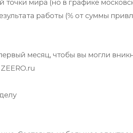
 точки мира (но в графике московск
езультата работы (% от суммы прив
ервый месяц, чтобы вы могли вникн
 ZEERO.ru
делу