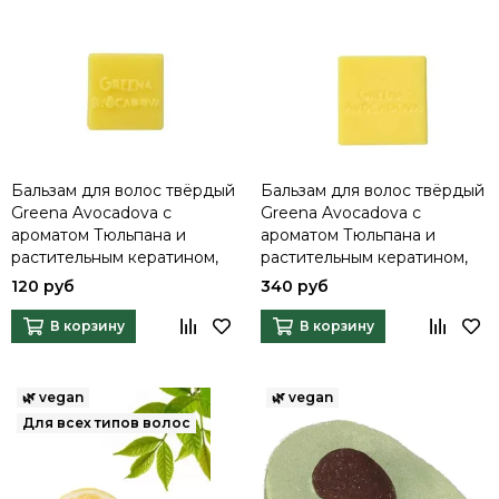
Бальзам для волос твёрдый
Бальзам для волос твёрдый
Greena Avocadova с
Greena Avocadova с
ароматом Тюльпана и
ароматом Тюльпана и
растительным кератином,
растительным кератином,
10 г
50 г
120 руб
340 руб
В корзину
В корзину