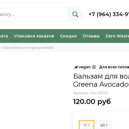
+7 (964) 334-9
лата
Упаковка заказов
Скидки
Отзывы
Zero Wast
Бальзамы и кондиционеры
Бальзам для в
Greena Avocadov
Артикул:
GA-0201/2
120.00 руб
10 г
40 г