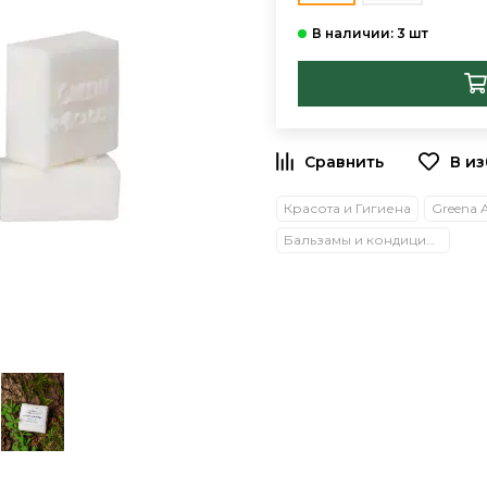
В и
Красота и Гигиена
Greena 
Бальзамы и кондиционеры