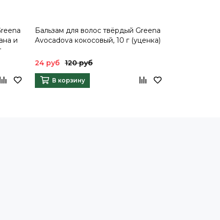
Greena
Бальзам для волос твёрдый Greena
Бальзам для
ана и
Avocadova кокосовый, 10 г (уценка)
Avocadova к
г
24 руб
120 руб
340 руб
В корзину
В корзи