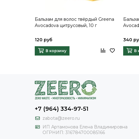
Бальзам для волос твёрдый Greena
Бальза
Avocadova цитрусовый, 10 г
Avocad
120 руб
340 р
В корзину
В 
+7 (964) 334-97-51
zabota@zeero.ru
И
П Артамонова Елена Владимировна
ОГРНИП: 316784700085166