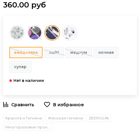
360.00 руб
ежедневка
лайт
медиум
ночная
супер
В избранное
Красота и Гигиена
Женская гигиена
ZEEROLife
Многоразовые прокладки