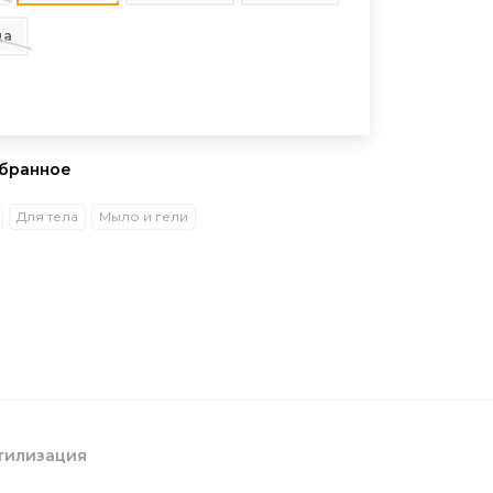
да
збранное
Для тела
Мыло и гели
тилизация