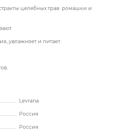
кстракты целебных трав ромашки и
вают.
я, увлажняет и питает.
ов.
Levrana
Россия
Россия