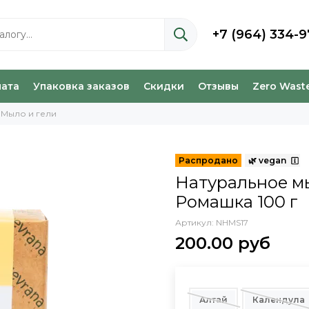
+7 (964) 334-9
лата
Упаковка заказов
Скидки
Отзывы
Zero Wast
Мыло и гели
Натуральное м
Ромашка 100 г
Артикул:
NHMS17
200.00 руб
Алтай
Календула