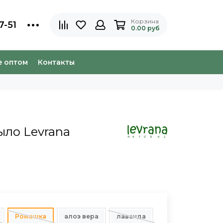
Корзина
7-51
0.00 руб
e оптом
Контакты
ыло Levrana
Ромашка
алоэ вера
лаванда