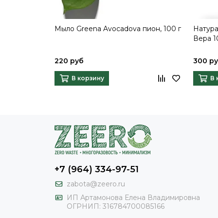
Мыло Greena Avocadova пион, 100 г
Натура
Вера 1
220 руб
300 р
В корзину
В 
+7 (964) 334-97-51
zabota@zeero.ru
И
П Артамонова Елена Владимировна
ОГРНИП: 316784700085166