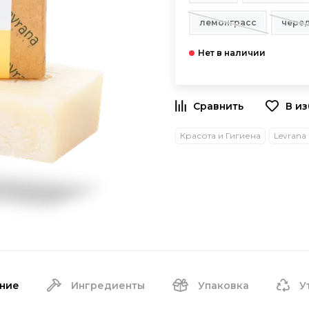
лемонграсс
чере
В и
Красота и Гигиена
Levrana
ние
Ингредиенты
Упаковка
У