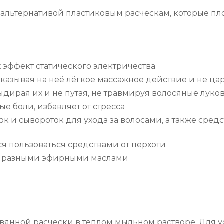
 альтернативой пластиковым расчёскам, которые пл
х эффект статического электричества
оказывая на неё лёгкое массажное действие и не ца
выдирая их и не путая, не травмируя волосяные лук
ые боли, избавляет от стресса
к и сывороток для ухода за волосами, а также средс
я пользоваться средствами от перхоти
с разными эфирными маслами
евянной расчески в теплом мыльном растворе. Для 