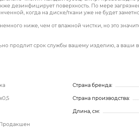
акже дезинфицирует поверхность. По мере загрязнен
ченной, когда на диске/ткани уже не будет заметно
 немного ниже, чем от влажной чистки, но это знач
ьно продлит срок службы вашему изделию, а ваши в
ка
Страна бренда
х0,5
Страна производства
Длина, см
 Продакшен