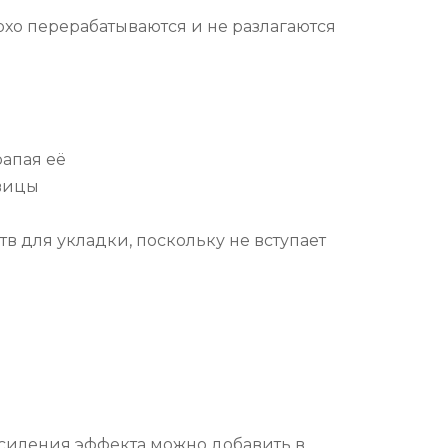
охо перерабатываются и не разлагаются
рапая её
овицы
тв для укладки, поскольку не вступает
усиления эффекта можно добавить в