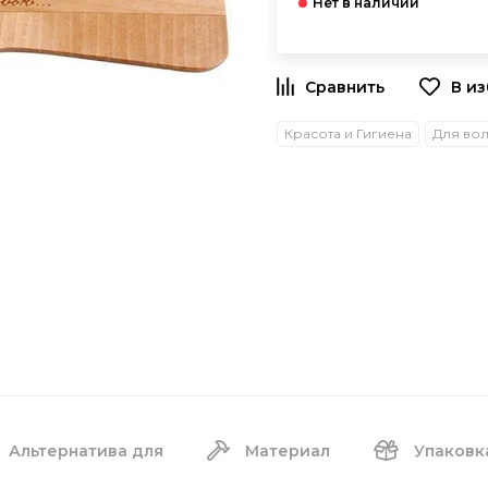
В и
Красота и Гигиена
Для во
Альтернатива для
Материал
Упаковк