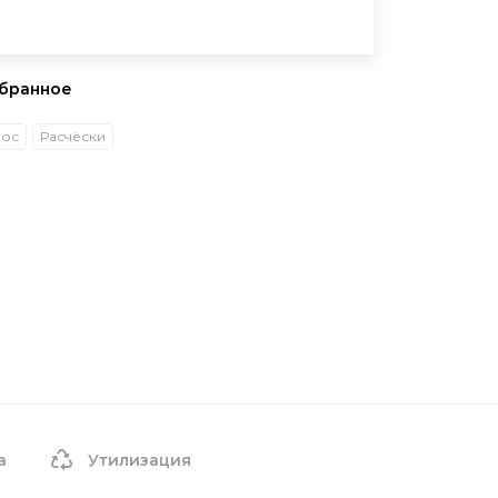
збранное
лос
Расчёски
а
Утилизация