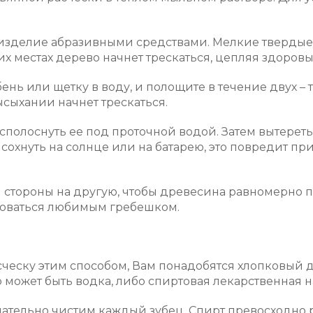
 изделие абразивными средствами. Мелкие твердые
их местах дерево начнет трескаться, цепляя здоров
бень или щетку в воду, и полощите в течение двух –
высыхании начнет трескаться.
полоснуть ее под проточной водой. Затем вытереть
 сохнуть на солнце или на батарею, это повредит п
стороны на другую, чтобы древесина равномерно пр
зоваться любимым гребешком.
сческу этим способом, Вам понадобятся хлопковый д
может быть водка, либо спиртовая лекарственная на
ательно чистим каждый зубец. Спирт превосходно 