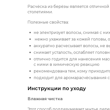
Расчёска из берёзы является отличной
столетиями.
Полезные свойства:
не электризует волосы, снимая с ни
нежно ухаживает за кожей головы, 
аккуратно расчесывает волосы, не 
снимает усталость, ослабляет головн
отлично годится для нанесения масо
с ними в химическую реакцию
рекомендована тем, кому приходитс
подходит для аромарасчёсывания 
Инструкции по уходу
Влажная чистка
Этот способ подразумевает мытье дер