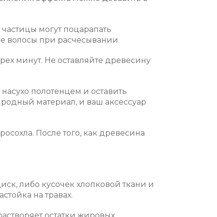
 частицы могут поцарапать
ые волосы при расчесывании.
 трех минут. Не оставляйте древесину
 насухо полотенцем и оставить
риродный материал, и ваш аксессуар
осохла. После того, как древесина
иск, либо кусочек хлопковой ткани и
стойка на травах.
растворяет остатки жировых