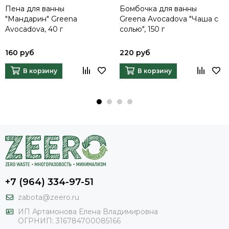
Пена для ванны
Бомбочка для ванны
"Мандарин" Greena
Greena Avocadova "Чаша с
Avocadova, 40 г
солью", 150 г
160 руб
220 руб
В корзину
В корзину
+7 (964) 334-97-51
zabota@zeero.ru
И
П Артамонова Елена Владимировна
ОГРНИП: 316784700085166