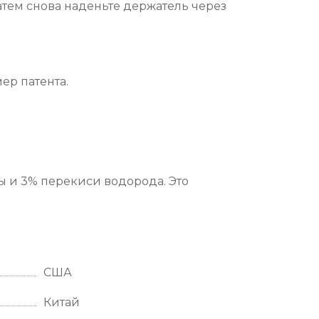
атем снова наденьте держатель через
ер патента.
ды и 3% перекиси водорода. Это
США
Китай