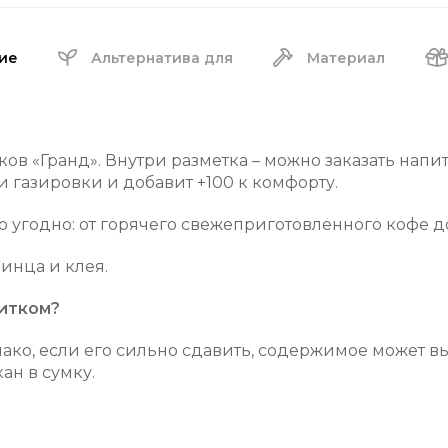
ие
Альтернатива для
Материал
ков «Гранд».
Внутри разметка – можно заказать напи
и газировки и добавит +100 к комфорту.
о угодно: от горячего свежеприготовленного кофе до
инца и клея.
питком?
ако, если его сильно сдавить, содержимое может в
ан в сумку.