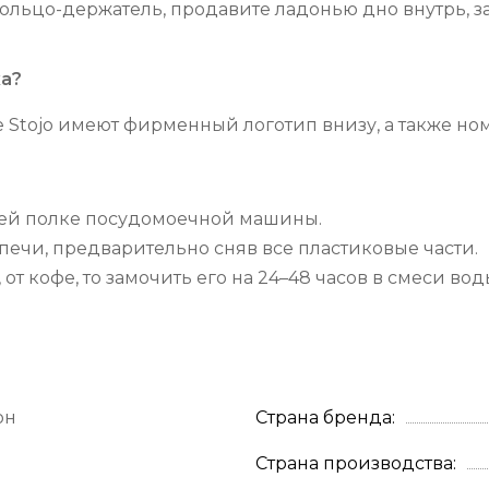
кольцо-держатель, продавите ладонью дно внутрь, з
ка?
 Stojo имеют фирменный логотип внизу, а также ном
ней полке посудомоечной машины.
ечи, предварительно сняв все пластиковые части.
от кофе, то замочить его на 24–48 часов в смеси во
он
Страна бренда
Страна производства