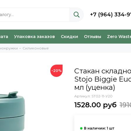
+7 (964) 334-9
лата
Упаковка заказов
Скидки
Отзывы
Zero Wast
рмокружки
Силиконовые
Стакан складн
−20%
Stojo Biggie Euc
мл (уценка)
Артикул:
ST02-11-У20
1528.00 руб
191