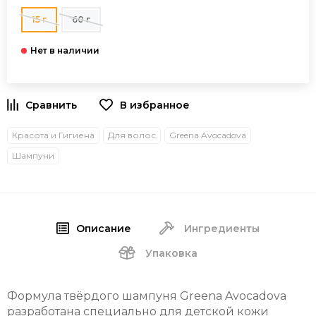
15 г
60 г
В избранное
Красота и Гигиена
Для волос
Greena Avocadova
Шампуни
Описание
Ингредиенты
Упаковка
Формула твёрдого шампуня Greena Avocadova
разработана специально для детской кожи