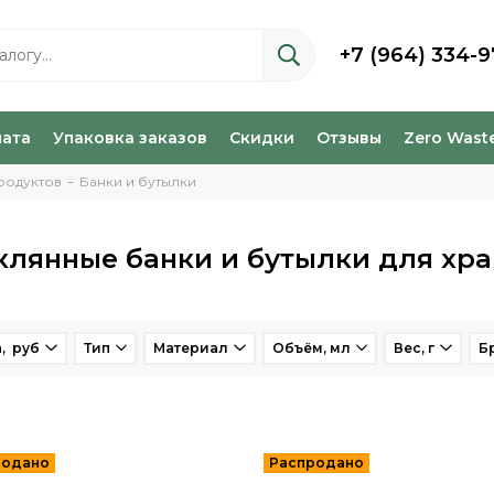
+7 (964) 334-9
лата
Упаковка заказов
Скидки
Отзывы
Zero Wast
родуктов
Банки и бутылки
клянные банки и бутылки для хр
, руб
Тип
Материал
Объём, мл
Вес, г
Б