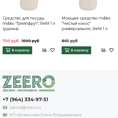
Средство для посуды
Моющее средство mi&ko
mi&ko "Грейпфрут", Refill 1 л
"Чистый кокос"
(уценка)
универсальное, Refill 1 л
700 руб
1000 руб
860 руб
В корзину
В корзину
+7 (964) 334-97-51
zabota@zeero.ru
И
П Артамонова Елена Владимировна