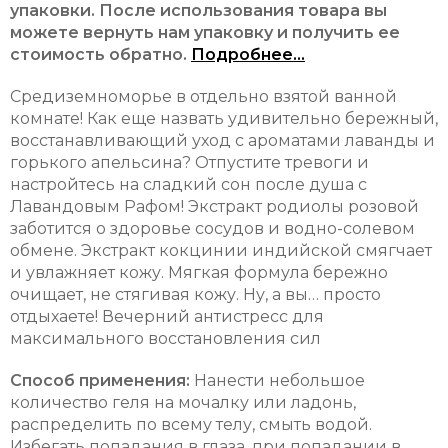
упаковки. После использования товара вы
можете вернуть нам упаковку и получить ее
стоимость обратно.
Подробнее...
Средиземноморье в отдельно взятой ванной
комнате! Как еще назвать удивительно бережный,
восстанавливающий уход с ароматами лаванды и
горького апельсина? Отпустите тревоги и
настройтесь на сладкий сон после душа с
Лавандовым Рафом! Экстракт родиолы розовой
заботится о здоровье сосудов и водно-солевом
обмене. Экстракт кокцинии индийской смягчает
и увлажняет кожу. Мягкая формула бережно
очищает, не стягивая кожу. Ну, а вы… просто
отдыхаете! Вечерний антистресс для
максимального восстановления сил
Способ применения:
Нанести небольшое
количество геля на мочалку или ладонь,
распределить по всему телу, смыть водой.
Избегать попадания в глаза, при попадании в