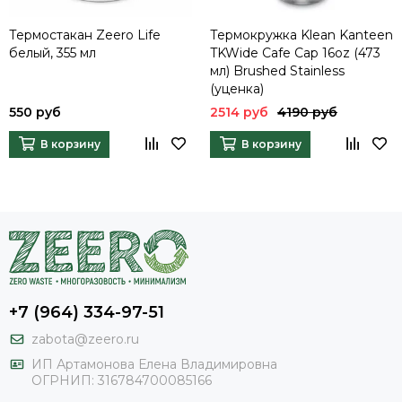
Термостакан Zeero Life
Термокружка Klean Kanteen
белый, 355 мл
TKWide Cafe Cap 16oz (473
мл) Brushed Stainless
(уценка)
550 руб
2514 руб
4190 руб
В корзину
В корзину
+7 (964) 334-97-51
zabota@zeero.ru
И
П Артамонова Елена Владимировна
ОГРНИП: 316784700085166