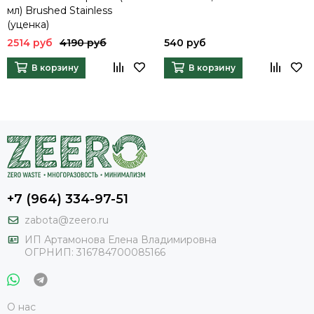
мл) Brushed Stainless
(уценка)
2514 руб
4190 руб
540 руб
В корзину
В корзину
+7 (964) 334-97-51
zabota@zeero.ru
И
П Артамонова Елена Владимировна
ОГРНИП: 316784700085166
О нас