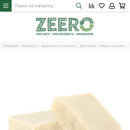
Главная
Каталог
Красота и Гигиена
Для тела
Мыло и гели