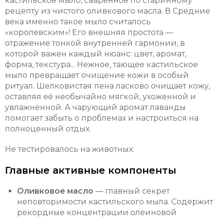
кастильское мыло, сваренное по старинному
рецепту из чистого оливкового масла. В Средние
века именно такое мыло считалось
«королевским»! Его внешняя простота —
отражение тонкой внутренней гармонии, в
которой важен каждый нюанс: цвет, аромат,
форма, текстура... Нежное, тающее кастильское
мыло превращает очищение кожи в особый
ритуал. Шелковистая пена ласково очищает кожу,
оставляя её необычайно мягкой, ухоженной и
увлажнённой. А чарующий аромат лаванды
помогает забыть о проблемах и настроиться на
полноценный отдых.
Не тестировалось на животных.
Главные активные компоненты
Оливковое масло
— главный секрет
неповторимости кастильского мыла. Содержит
рекордные концентрации олеиновой