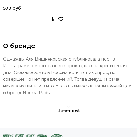
570 руб
О бренде
Однажды Аля Вишняковская опубликовала пост в
Инстаграме о многоразовых прокладках на критические
дни. Оказалось, что в России есть на них спрос, но
совершенно нет предложений. Тогда девушка сама
начала их шить, и в итоге это вылилось в пошивочный цех
и бренд Norma Pads.
Помимо шитья, Аля занимается просветительской
деятельностью: делится своим опытом и знанием о
месячных с другими женщинами. Ее цель — сделать эту
тему открытой, нестыдной, естественной, нормальной. С
этим связано и название бренда.