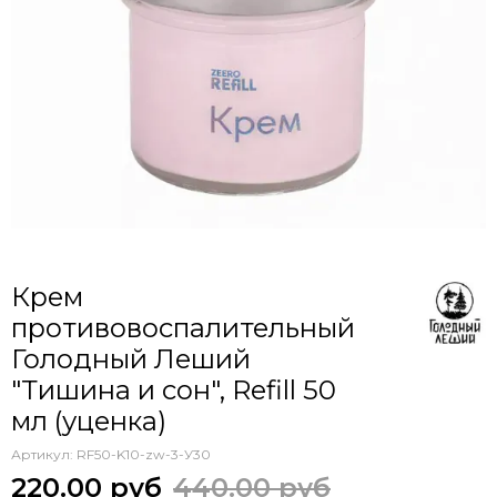
Крем
противовоспалительный
Голодный Леший
"Тишина и сон", Refill 50
мл (уценка)
Артикул:
RF50-K10-zw-3-У30
220.00 руб
440.00 руб