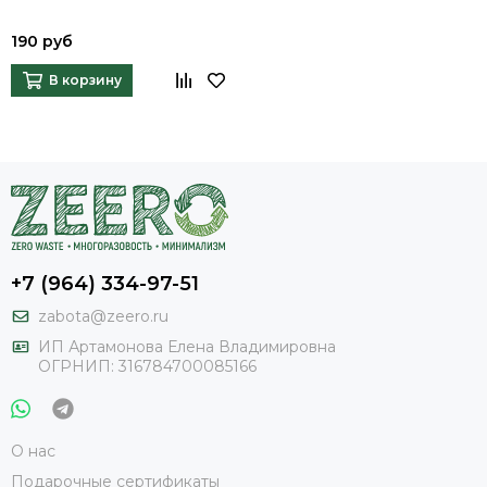
190 руб
В корзину
+7 (964) 334-97-51
zabota@zeero.ru
И
П Артамонова Елена Владимировна
ОГРНИП: 316784700085166
О нас
Подарочные сертификаты