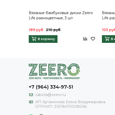
Вязаные бамбуковые диски Zeero
Вязаны
Life разноцветные, 3 шт.
Life р
189 руб
210 руб
105 ру
В корзину
В 
+7 (964) 334-97-51
zabota@zeero.ru
И
П Артамонова Елена Владимировна
ОГРНИП: 316784700085166