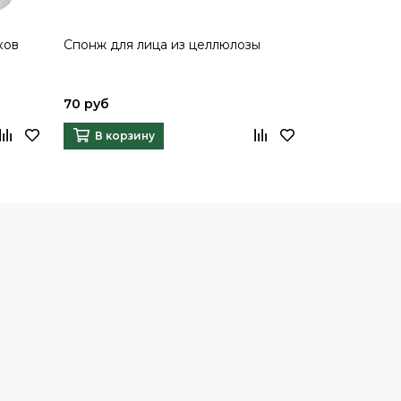
ков
Спонж для лица из целлюлозы
Ухочистка –
70 руб
80 руб
В корзину
В корзи