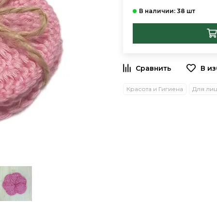
В и
Красота и Гигиена
Для ли