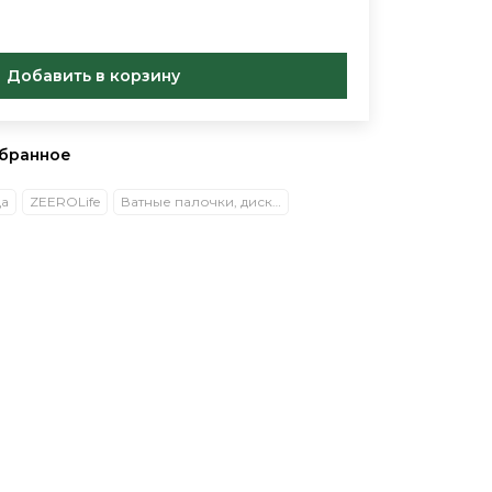
Добавить в корзину
збранное
ца
ZEEROLife
Ватные палочки, диски, платочки