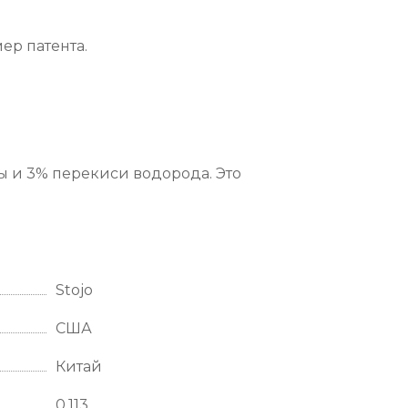
ер патента.
ды и 3% перекиси водорода. Это
Stojo
США
Китай
0.113