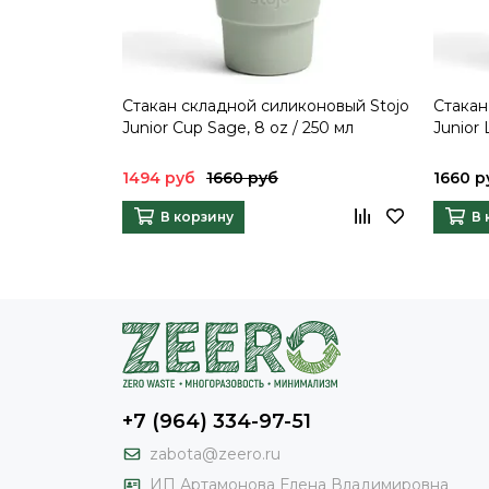
Стакан складной силиконовый Stojo
Стакан
Junior Cup Sage, 8 oz / 250 мл
Junior 
1494 руб
1660 руб
1660 р
В корзину
В 
+7 (964) 334-97-51
zabota@zeero.ru
И
П Артамонова Елена Владимировна