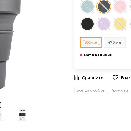
355 мл
470 мл
В и
Всегда с собой