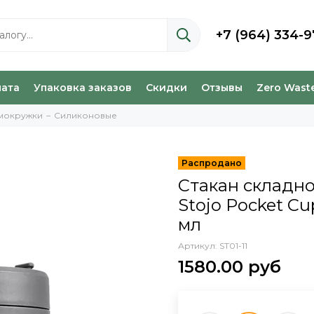
+7 (964) 334-9
лата
Упаковка заказов
Скидки
Отзывы
Zero Wast
рмокружки
Силиконовые
Стакан складн
Stojo Pocket Cup
мл
Артикул:
ST01-11
1580.00 руб