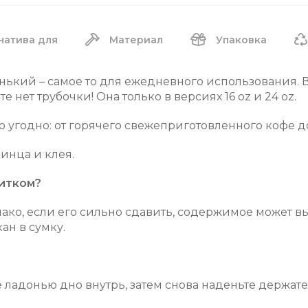
натива для
Материал
Упаковка
енький – самое то для ежедневного использования.
те нет трубочки! Она только в версиях 16 oz и 24 oz.
о угодно: от горячего свежеприготовленного кофе до
инца и клея.
питком?
ако, если его сильно сдавить, содержимое может в
ан в сумку.
ладонью дно внутрь, затем снова наденьте держатель