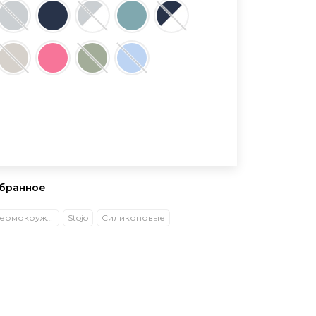
збранное
Кружки и Термокружки
Stojo
Силиконовые