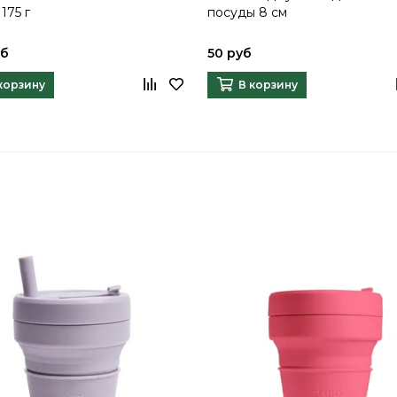
 175 г
посуды 8 см
уб
50 руб
корзину
В корзину