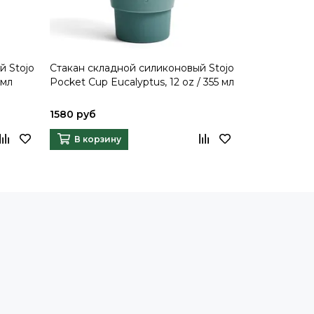
й Stojo
Стакан складной силиконовый Stojo
Стакан скла
 мл
Pocket Cup Eucalyptus, 12 oz / 355 мл
Pocket Cup D
1580 руб
1580 руб
В корзину
В корзи